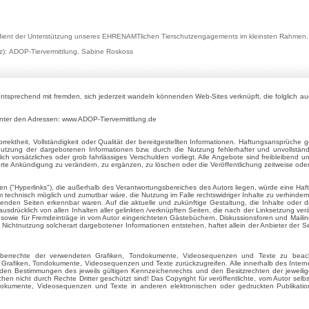
n dient der Unterstützung unseres EHRENAMTlichen Tierschutzengagements im kleinsten Rahmen.
z): ADOP-Tiervermittlung, Sabine Roskoss
sprechend mit fremden, sich jederzeit wandeln könnenden Web-Sites verknüpft, die folglich au
 unter den Adressen: www.ADOP-Tiervermittlung.de
Korrektheit, Vollständigkeit oder Qualität der bereitgestellten Informationen. Haftungsansprüche
nutzung der dargebotenen Informationen bzw. durch die Nutzung fehlerhafter und unvollständ
h vorsätzliches oder grob fahrlässiges Verschulden vorliegt. Alle Angebote sind freibleibend un
e Ankündigung zu verändern, zu ergänzen, zu löschen oder die Veröffentlichung zeitweise oder 
n ("Hyperlinks"), die außerhalb des Verantwortungsbereiches des Autors liegen, würde eine Haftun
technisch möglich und zumutbar wäre, die Nutzung im Falle rechtswidriger Inhalte zu verhindern.
nkenden Seiten erkennbar waren. Auf die aktuelle und zukünftige Gestaltung, die Inhalte oder d
t ausdrücklich von allen Inhalten aller gelinkten /verknüpften Seiten, die nach der Linksetzung ver
wie für Fremdeinträge in vom Autor eingerichteten Gästebüchern, Diskussionsforen und Mailinglis
ichtnutzung solcherart dargebotener Informationen entstehen, haftet allein der Anbieter der Sei
rheberrechte der verwendeten Grafiken, Tondokumente, Videosequenzen und Texte zu beach
 Grafiken, Tondokumente, Videosequenzen und Texte zurückzugreifen. Alle innerhalb des Inter
en Bestimmungen des jeweils gültigen Kennzeichenrechts und den Besitzrechten der jeweilig
n nicht durch Rechte Dritter geschützt sind! Das Copyright für veröffentlichte, vom Autor selbst 
ndokumente, Videosequenzen und Texte in anderen elektronischen oder gedruckten Publikatio