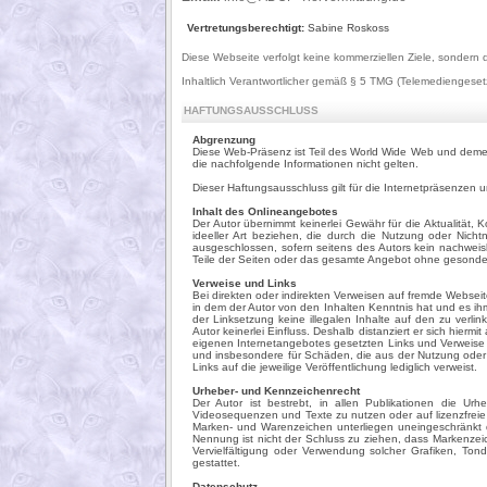
Vertretungsberechtigt:
Sabine Roskoss
Diese Webseite verfolgt keine kommerziellen Ziele, sonder
Inhaltlich Verantwortlicher gemäß § 5 TMG (Telemediengeset
HAFTUNGSAUSSCHLUSS
Abgrenzung
Diese Web-Präsenz ist Teil des World Wide Web und dement
die nachfolgende Informationen nicht gelten.
Dieser Haftungsausschluss gilt für die Internetpräsenzen
Inhalt des Onlineangebotes
Der Autor übernimmt keinerlei Gewähr für die Aktualität, 
ideeller Art beziehen, die durch die Nutzung oder Nicht
ausgeschlossen, sofern seitens des Autors kein nachweislic
Teile der Seiten oder das gesamte Angebot ohne gesondert
Verweise und Links
Bei direkten oder indirekten Verweisen auf fremde Webseite
in dem der Autor von den Inhalten Kenntnis hat und es ihm 
der Linksetzung keine illegalen Inhalte auf den zu verli
Autor keinerlei Einfluss. Deshalb distanziert er sich hiermi
eigenen Internetangebotes gesetzten Links und Verweise so
und insbesondere für Schäden, die aus der Nutzung oder N
Links auf die jeweilige Veröffentlichung lediglich verweist.
Urheber- und Kennzeichenrecht
Der Autor ist bestrebt, in allen Publikationen die U
Videosequenzen und Texte zu nutzen oder auf lizenzfreie
Marken- und Warenzeichen unterliegen uneingeschränkt d
Nennung ist nicht der Schluss zu ziehen, dass Markenzeiche
Vervielfältigung oder Verwendung solcher Grafiken, To
gestattet.
Datenschutz