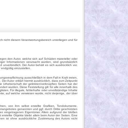
ch nicht diesem Verantwortungsbereich unterliegen und für
 gegen den Autor, welche sich auf Schäden materieller oder
iger Informationen verursacht wurden, sind grundsätzlich
d unverbindlich. Der Autor behält es sich ausdrücklich vor,
endgültig einzustellen.
gsverpflichtung ausschließlich in dem Fall in Kraft treten,
 Der Autor erklärt hiermit ausdrücklich, dass zum Zeitpunkt
ie Urheberschaft der gelinkten/verknüpften Seiten hat der
ändert wurden. Diese Feststellung gilt für alle innerhalb des
ten. Für illegale, fehlerhafte oder unvollständige Inhalte
te, auf welche verwiesen wurde, nicht derjenige, der über
ten, von ihm selbst erstellte Grafiken, Tondokumente,
netangebotes genannten und ggf. durch Dritte geschützten
en eingetragenen Eigentümer. Allein aufgrund der bloßen
erstellte Objekte bleibt allein beim Autor der Seiten. Eine
nen ist ohne ausdrückliche Zustimmung des Autors nicht