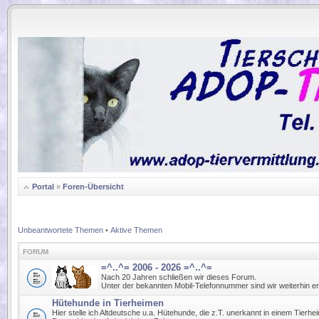
.
Portal
»
Foren-Übersicht
Unbeantwortete Themen
•
Aktive Themen
FORUM
=^..^= 2006 - 2026 =^..^=
Nach 20 Jahren schließen wir dieses Forum.
Unter der bekannten Mobil-Telefonnummer sind wir weiterhin er
Hütehunde in Tierheimen
Hier stelle ich Altdeutsche u.a. Hütehunde, die z.T. unerkannt in einem Tierhe