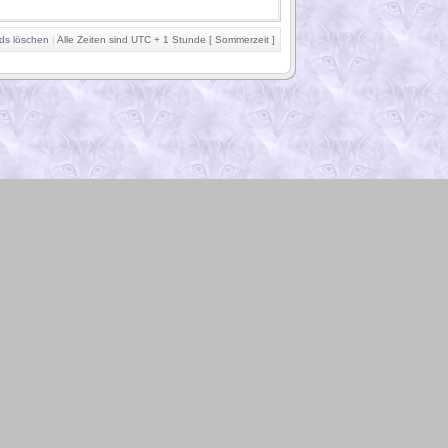
ds löschen
|
Alle Zeiten sind UTC + 1 Stunde [ Sommerzeit ]