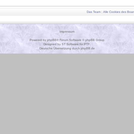
Das Team
|
Alle Cookies des Boar
Impressum
Powered by
phpBB
® Forum Software © phpBB Group
Designed by
ST Software
for
PTF
.
Deutsche Übersetzung durch
phpBB.de