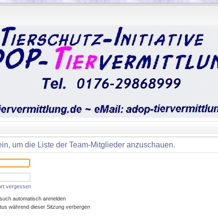
ein, um die Liste der Team-Mitglieder anzuschauen.
rt vergessen
such automatisch anmelden
tus während dieser Sitzung verbergen