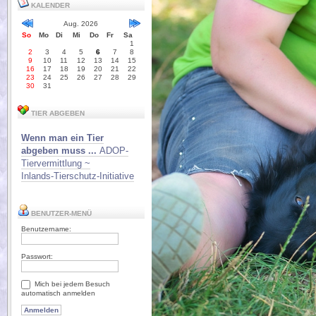
KALENDER
Aug. 2026
So
Mo
Di
Mi
Do
Fr
Sa
1
2
3
4
5
6
7
8
9
10
11
12
13
14
15
16
17
18
19
20
21
22
23
24
25
26
27
28
29
30
31
TIER ABGEBEN
Wenn man ein Tier
abgeben muss ...
ADOP-
Tiervermittlung ~
Inlands-Tierschutz-Initiative
BENUTZER-MENÜ
Benutzername:
Passwort:
Mich bei jedem Besuch
automatisch anmelden