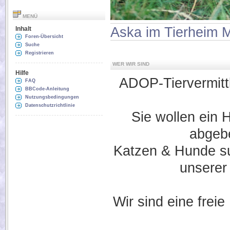
MENÜ
Aska im Tierheim 
Inhalt
Foren-Übersicht
Suche
Registrieren
WER WIR SIND
Hilfe
ADOP-Tiervermittlu
FAQ
BBCode-Anleitung
Nutzungsbedingungen
Datenschutzrichtlinie
Sie wollen ein 
abgebe
Katzen & Hunde suc
unserer
Wir sind eine freie