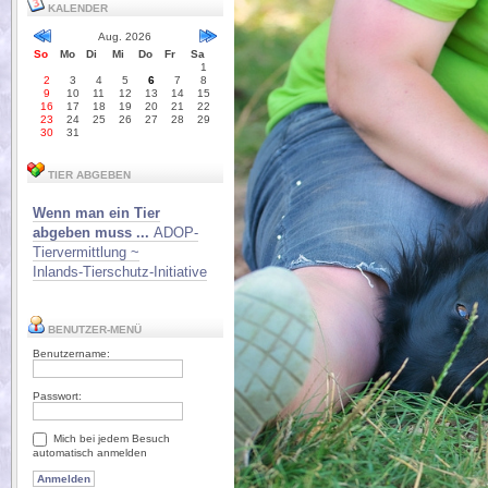
KALENDER
Aug. 2026
So
Mo
Di
Mi
Do
Fr
Sa
1
2
3
4
5
6
7
8
9
10
11
12
13
14
15
16
17
18
19
20
21
22
23
24
25
26
27
28
29
30
31
TIER ABGEBEN
Wenn man ein Tier
abgeben muss ...
ADOP-
Tiervermittlung ~
Inlands-Tierschutz-Initiative
BENUTZER-MENÜ
Benutzername:
Passwort:
Mich bei jedem Besuch
automatisch anmelden