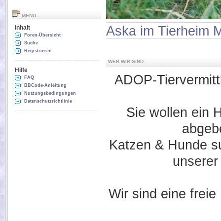
MENÜ
Aska im Tierheim 
Inhalt
Foren-Übersicht
Suche
Registrieren
WER WIR SIND
Hilfe
ADOP-Tiervermittlu
FAQ
BBCode-Anleitung
Nutzungsbedingungen
Datenschutzrichtlinie
Sie wollen ein 
abgebe
Katzen & Hunde suc
unserer
Wir sind eine freie