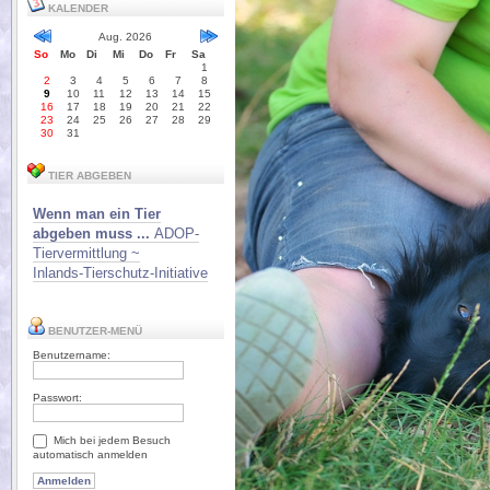
KALENDER
Aug. 2026
So
Mo
Di
Mi
Do
Fr
Sa
1
2
3
4
5
6
7
8
9
10
11
12
13
14
15
16
17
18
19
20
21
22
23
24
25
26
27
28
29
30
31
TIER ABGEBEN
Wenn man ein Tier
abgeben muss ...
ADOP-
Tiervermittlung ~
Inlands-Tierschutz-Initiative
BENUTZER-MENÜ
Benutzername:
Passwort:
Mich bei jedem Besuch
automatisch anmelden