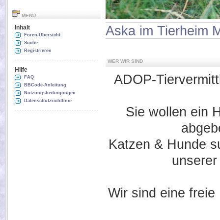
MENÜ
Aska im Tierheim 
Inhalt
Foren-Übersicht
Suche
Registrieren
WER WIR SIND
Hilfe
ADOP-Tiervermittlu
FAQ
BBCode-Anleitung
Nutzungsbedingungen
Datenschutzrichtlinie
Sie wollen ein 
abgebe
Katzen & Hunde suc
unserer
Wir sind eine freie