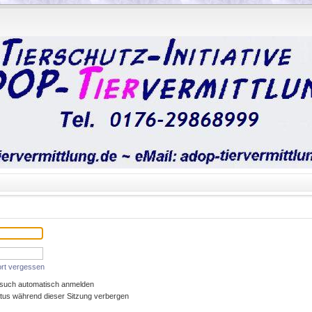
rt vergessen
such automatisch anmelden
tus während dieser Sitzung verbergen