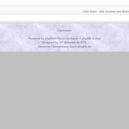
Das Team
|
Alle Cookies des Boar
Impressum
Powered by
phpBB
® Forum Software © phpBB Group
Designed by
ST Software
for
PTF
.
Deutsche Übersetzung durch
phpBB.de