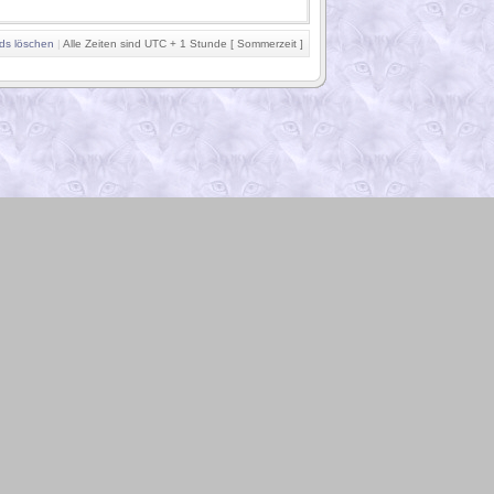
ds löschen
|
Alle Zeiten sind UTC + 1 Stunde [ Sommerzeit ]