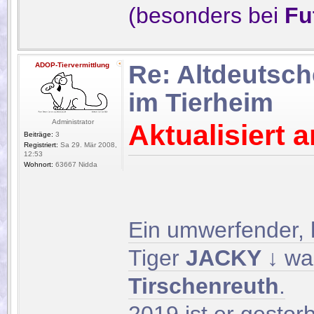
(besonders bei
Fu
Re: Altdeutsc
ADOP-Tiervermittlung
im Tierheim
Administrator
Aktualisiert 
Beiträge:
3
Registriert:
Sa 29. Mär 2008,
12:53
Wohnort:
63667 Nidda
Ein umwerfender,
Tiger
JACKY ↓
wa
Tirschenreuth
.
2019 ist er gesto