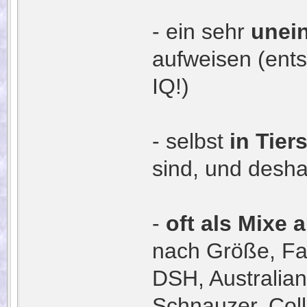
- ein sehr
unein
aufweisen (ents
IQ!)
- selbst
in Tier
sind, und deshal
-
oft als Mixe 
nach Größe, Far
DSH, Australian
Schnauzer, Coll