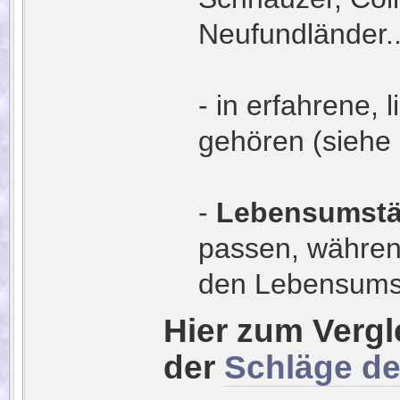
Neufundländer..
- in erfahrene, 
gehören (siehe
-
Lebensumst
passen, während
den Lebensumst
Hier zum Verg
der
Schläge d