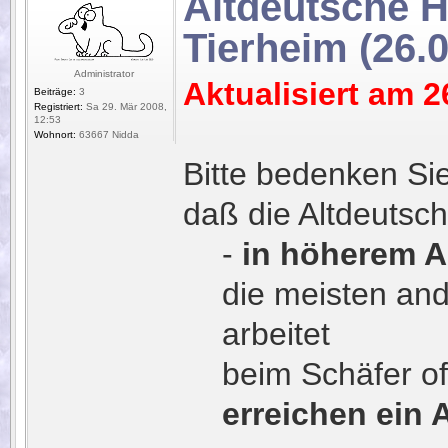
Altdeutsche 
Tierheim (26.
Administrator
Aktualisiert am 2
Beiträge:
3
Registriert:
Sa 29. Mär 2008,
12:53
Wohnort:
63667 Nidda
Bitte bedenken Si
daß die Altdeuts
-
in höherem Al
die meisten an
arbeitet
beim Schäfer of
erreichen ein 